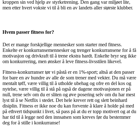
kroppen sin ved hjelp av styrketrening. Den gang var miljøet lite,
men etter hvert vokste vi til å bli en av landets aller største klubber.
Hvem passer fitness for?
Det er mange forskjellige mennesker som starter med fitness.
Enkelte er konkurransemennesker og trenger konkurransene for å få
motivasjon og drivkraft til å trene ekstra hardt. Enkelte bryr seg ikke
om konkurrering, men ønsker å leve fitness-livsstilen likevel.
Fitness-konkurranser tør vi påstå er en 1%-sport; altså at den passer
for bare en av hundre av alle de som trener med vekter. Du må være
mentalt tøff, være villig til å utholde ubehag og ofre en del kos og
nytelse, være villig til å stå på også de dagene motivasjonen er på
null, trene selv om du er sliten og øve posering selv om du har mest
lyst til å se Netflix i stedet. Det hele krever rett og slett beinhard
disiplin. Fitness er ikke noe du kan forvente å klare å holde på med
på ethvert tidspunkt i livet, så pass på at du er topp motivert og at du
har tid til å legge ned den innsatsen som kreves før du bestemmer
deg for å stille i konkurranse!