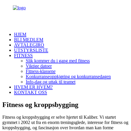
HJEM
BLI MEDLEM
AVTALEGIRO
UTSTYRSLISTE
FITNESS
Slik kommer du i gang med fitness
Viktige datoer
Fitness-klassene
Konkurranseoppkjøring og konkurransedagen
Info-dag og uttak til teamet
HVEM ER HVEM?
KONTAKT OSS
Fitness og kroppsbygging
Fitness og kroppsbygging er selve hjertet til Kaliber. Vi startet
gymmet i 2002 ut fra en enorm treningsglede, interesse for fitness og
kroppsbygging, og fascinasjon over hvordan man kan forme