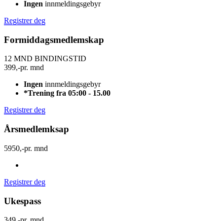
Ingen
innmeldingsgebyr
Registrer deg
Formiddagsmedlemskap
12 MND BINDINGSTID
399,-
pr. mnd
Ingen
innmeldingsgebyr
*Trening fra 05:00 - 15.00
Registrer deg
Årsmedlemksap
5950,-
pr. mnd
Registrer deg
Ukespass
349,-
pr. mnd