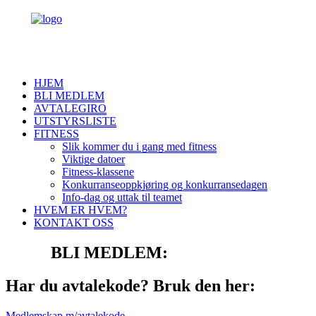
HJEM
BLI MEDLEM
AVTALEGIRO
UTSTYRSLISTE
FITNESS
Slik kommer du i gang med fitness
Viktige datoer
Fitness-klassene
Konkurranseoppkjøring og konkurransedagen
Info-dag og uttak til teamet
HVEM ER HVEM?
KONTAKT OSS
BLI MEDLEM:
Har du avtalekode? Bruk den her:
Medlemskap m/avtalekode